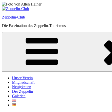
Zum
Inhalt
springen
Zeppelin-Club
Die Faszination des Zeppelin-Tourismus
Unser Verein
Mitgliedschaft
Neuigkeiten
Der Zeppelin
Galerien