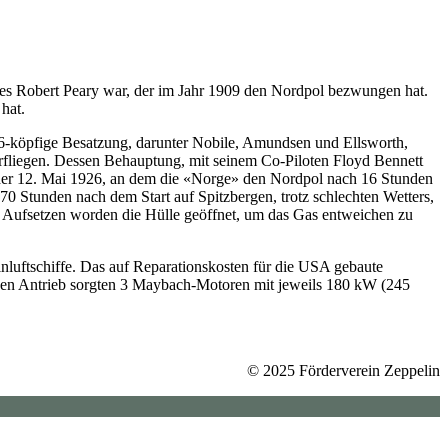
s es Robert Peary war, der im Jahr 1909 den Nordpol bezwungen hat.
hat.
 16-köpfige Besatzung, darunter Nobile, Amundsen und Ellsworth,
fliegen. Dessen Behauptung, mit seinem Co-Piloten Floyd Bennett
t der 12. Mai 1926, an dem die «Norge» den Nordpol nach 16 Stunden
t 70 Stunden nach dem Start auf Spitzbergen, trotz schlechten Wetters,
 Aufsetzen worden die Hülle geöffnet, um das Gas entweichen zu
nluftschiffe. Das auf Reparationskosten für die USA gebaute
 den Antrieb sorgten 3 Maybach-Motoren mit jeweils 180 kW (245
© 2025 Förderverein Zeppelin