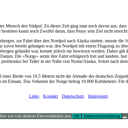
rster Mensch den Südpol. Zu dieser Zeit ging man noch davon aus, das
estehen kaum noch Zweifel daran, dass Peary sein Ziel nicht erreicht 
zbergen, zur Fahrt über den Nordpol nach Alaska startete, musste die
zuvor bereits gelungen war, den Nordpol mit einem Flugzeug zu über
itzbergen gelandet war, konnte jedoch nie bewiesen werden. Daher gil
es Datum. Die «Norge» setzte ihre Fahrt erfolgreich fort und landete, fas
 problemlos bei Teller in der Nähe von Nome/Alaska. Sofort nach dem
 einer Breite von 19,5 Metern nicht die Abmaße der deutschen Zeppeli
ren im Einsatz. Das Volumen der Norge betrug 19.000 Kubikmeter. Für
Links
Kontakt
Datenschutz
Impressum
ehen wir von deinem Einverständnis aus.
OK
Datenschutzerklärung