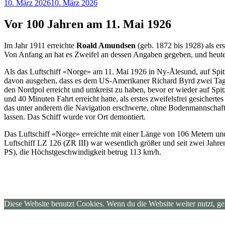
Veröffentlicht
10. März 2026
10. März 2026
am
Vor 100 Jahren am 11. Mai 1926
Im Jahr 1911 erreichte
Roald Amundsen
(geb. 1872 bis 1928) als e
Von Anfang an hat es Zweifel an dessen Angaben gegeben, und heute b
Als das Luftschiff «Norge» am 11. Mai 1926 in Ny-Ålesund, auf Spit
davon ausgehen, dass es dem US-Amerikaner Richard Byrd zwei Tage 
den Nordpol erreicht und umkreist zu haben, bevor er wieder auf Sp
und 40 Minuten Fahrt erreicht hatte, als erstes zweifelsfrei gesichert
das unter anderem die Navigation erschwerte, ohne Bodenmannschaft
lassen. Das Schiff wurde vor Ort demontiert.
Das Luftschiff «Norge» erreichte mit einer Länge von 106 Metern und
Luftschiff LZ 126 (ZR III) war wesentlich größer und seit zwei Jah
PS), die Höchstgeschwindigkeit betrug 113 km/h.
Diese Website benutzt Cookies. Wenn du die Website weiter nutzt, g